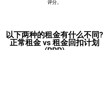
评分。
以下两种的租金有什么不同?
正常租金 vs 租金回扣计划
(RRP)
虽然正常的租金是租户直接向房东支付全额租
金，但有时会遇到意想不到的问题，例如市场租
金低、人们迟付租金甚至不租。 HOMEDOPT 租
金回扣计划为符合资格的个人或面临经济困难的
家庭提供额外的经济援助或更好的租金解决方
案。