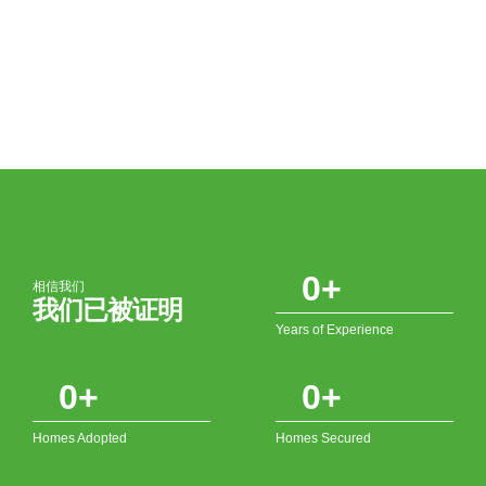
0
+
相信我们
我们已被证明
Years of Experience
0
+
0
+
Homes Adopted
Homes Secured